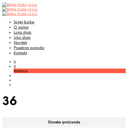
Svijet bajke
O nama
Luna shop
Ivko shop
Noviteti
Posebna ponuda
Kontakt
0
0
Košarica
36
Oznake proizvoda