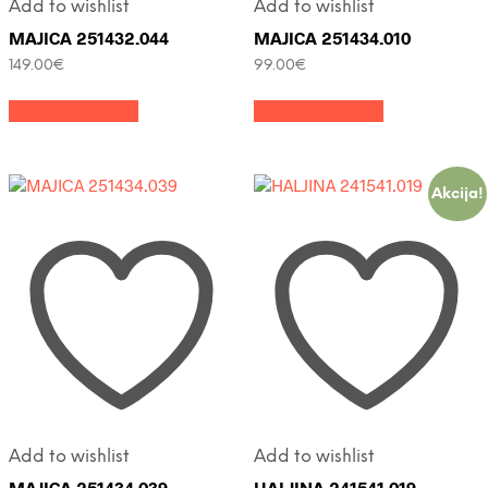
Add to wishlist
Add to wishlist
MAJICA 251432.044
MAJICA 251434.010
149.00
€
99.00
€
Ovaj
Ovaj
Odaberi opcije
Odaberi opcije
proizvod
proizvod
ima
ima
više
više
varijanti.
varijanti.
Opcije
Opcije
Akcija!
se
se
mogu
mogu
odabrati
odabrati
na
na
stranici
stranici
proizvoda
proizvoda
Add to wishlist
Add to wishlist
MAJICA 251434.039
HALJINA 241541.019