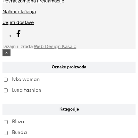
Povrat zamjena i reklamacije
odabrati
odabrati
Načini plaćanja
na
na
stranici
stranici
Uvjeti dostave
proizvoda
proizvoda
Dizajn i izrada
Web Design Kasalo
.
×
Oznake proizvoda
Ivko woman
Luna fashion
Kategorije
Bluza
Bunda