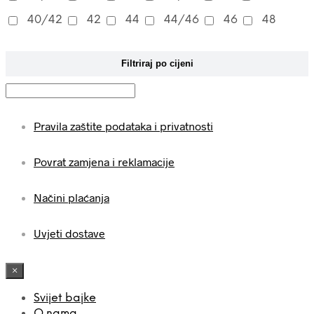
40/42
42
44
44/46
46
48
Filtriraj po cijeni
Pravila zaštite podataka i privatnosti
Povrat zamjena i reklamacije
Načini plaćanja
Uvjeti dostave
×
Svijet bajke
O nama