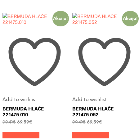
ima
varijanti.
172.54€.
više
Opcije
varijanti.
se
Opcije
mogu
Akcija!
Akcija!
se
odabrati
mogu
na
odabrati
stranici
na
proizvoda
stranici
proizvoda
Add to wishlist
Add to wishlist
BERMUDA HLAČE
BERMUDA HLAČE
221475.010
221475.052
Izvorna
Trenutna
Izvorna
Trenutna
99.41
€
69.59
€
99.41
€
69.59
€
cijena
cijena
cijena
cijena
Ovaj
Ovaj
bila
je:
bila
je:
Odaberi opcije
Odaberi opcije
proizvod
proizvod
je:
69.59€.
je:
69.59€.