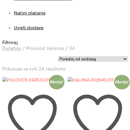
Načini plaćanja
Uvjeti dostave
Filtriraj
Početna
/
Proizvod Velicina
/
36
Poredano
Prikazuje se svih 24 rezultata
po
najnovijem
Akcija!
Akcija!