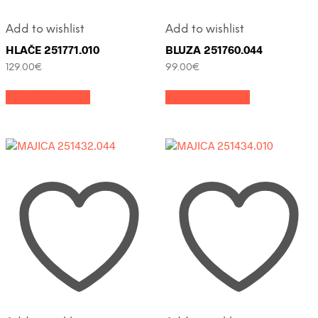
Add to wishlist
Add to wishlist
HLAČE 251771.010
BLUZA 251760.044
129.00
€
99.00
€
Ovaj
Ovaj
Odaberi opcije
Odaberi opcije
proizvod
proizvod
ima
ima
više
više
varijanti.
varijanti.
Opcije
Opcije
se
se
mogu
mogu
odabrati
odabrati
na
na
stranici
stranici
proizvoda
proizvoda