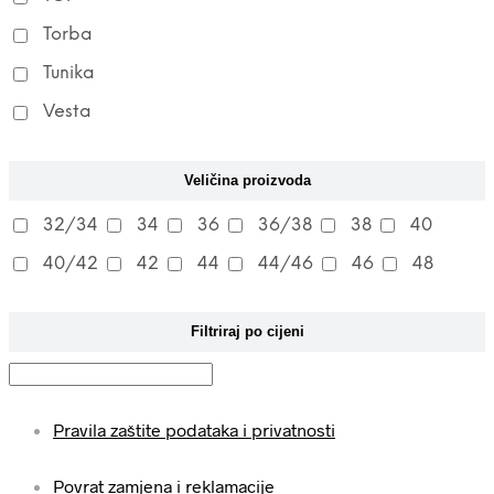
Torba
Tunika
Vesta
Veličina proizvoda
32/34
34
36
36/38
38
40
40/42
42
44
44/46
46
48
Filtriraj po cijeni
Pravila zaštite podataka i privatnosti
Povrat zamjena i reklamacije