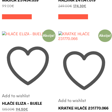
Izvorna
Trenutna
99.00
€
249.00
€
174.30
€
cijena
cijena
Ovaj
Ovaj
bila
je:
Odaberi opcije
Odaberi opcije
proizvod
proizvod
je:
174.30€.
ima
ima
249.00€.
više
više
varijanti.
varijanti.
Opcije
Opcije
Akcija!
Akcija!
se
se
mogu
mogu
odabrati
odabrati
na
na
stranici
stranici
proizvoda
proizvoda
Add to wishlist
Add to wishlist
HLAČE ELIZA – BIJELE
KRATKE HLAČE 231770.066
Izvorna
Trenutna
135.00
€
94.50
€