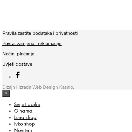
Pravila zaštite podataka i privatnosti
Povrat zamjena i reklamacije
Načini plaćanja
Uvjeti dostave
Dizajn i izrada
Web Design Kasalo
.
×
Svijet bajke
O nama
Luna shop
Ivko shop
Noviteti