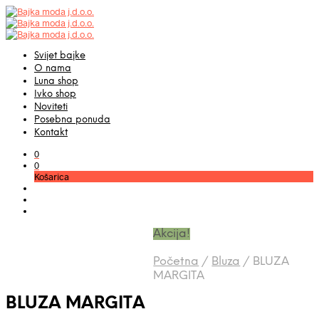
Svijet bajke
O nama
Luna shop
Ivko shop
Noviteti
Posebna ponuda
Kontakt
0
0
Košarica
Akcija!
Početna
/
Bluza
/
BLUZA
MARGITA
BLUZA MARGITA