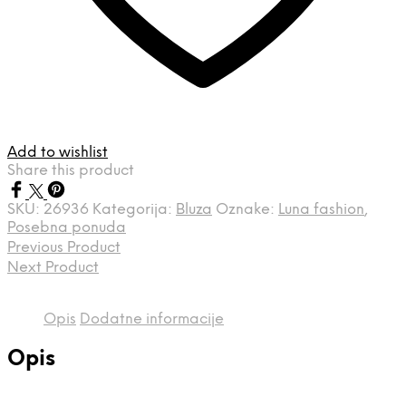
Add to wishlist
Share this product
SKU:
26936
Kategorija:
Bluza
Oznake:
Luna fashion
,
Posebna ponuda
Previous Product
Next Product
Opis
Dodatne informacije
Opis