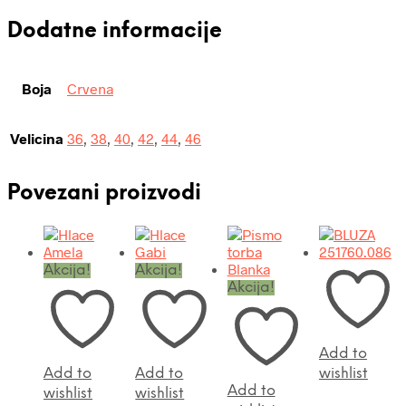
Dodatne informacije
Boja
Crvena
Velicina
36
,
38
,
40
,
42
,
44
,
46
Povezani proizvodi
Akcija!
Akcija!
Akcija!
Add to
Add to
Add to
wishlist
Add to
wishlist
wishlist