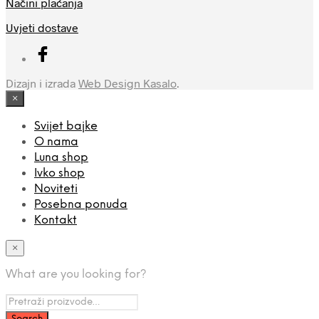
Načini plaćanja
na
na
stranici
stranici
Uvjeti dostave
proizvoda
proizvoda
Dizajn i izrada
Web Design Kasalo
.
×
Svijet bajke
O nama
Luna shop
Ivko shop
Noviteti
Posebna ponuda
Kontakt
×
What are you looking for?