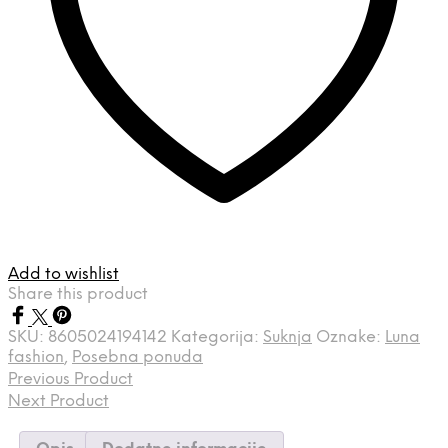
Add to wishlist
Share this product
SKU:
8605024194142
Kategorija:
Suknja
Oznake:
Luna
fashion
,
Posebna ponuda
Previous Product
Next Product