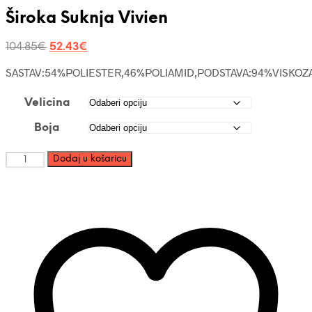
Široka Suknja Vivien
Izvorna
Trenutna
104.85
€
52.43
€
cijena
cijena
SASTAV:54%POLIESTER,46%POLIAMID,PODSTAVA:94%VISKOZ
bila
je:
je:
52.43€.
104.85€.
Velicina
Boja
Široka
Dodaj u košaricu
Suknja
Vivien
količina