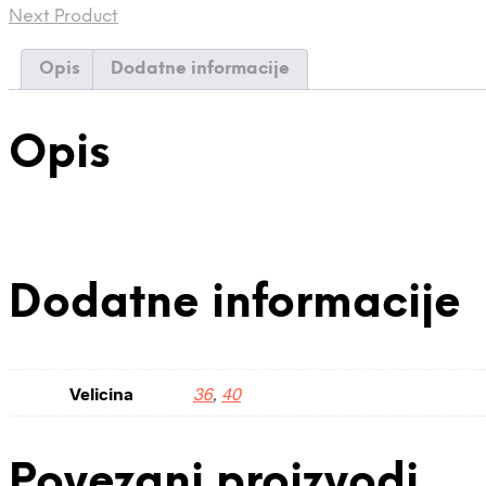
Next Product
Opis
Dodatne informacije
Opis
Dodatne informacije
Velicina
36
,
40
Povezani proizvodi