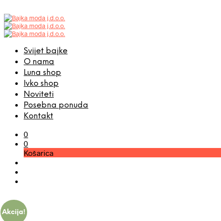
Svijet bajke
O nama
Luna shop
Ivko shop
Noviteti
Posebna ponuda
Kontakt
0
0
Košarica
Akcija!