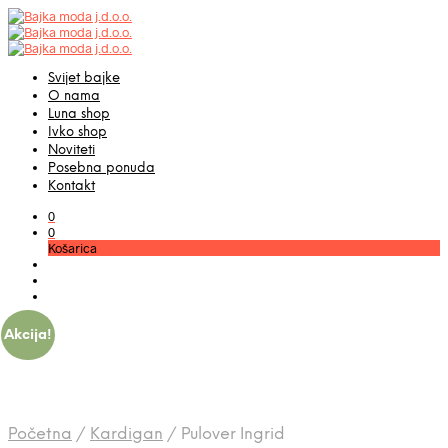
Svijet bajke
O nama
Luna shop
Ivko shop
Noviteti
Posebna ponuda
Kontakt
0
0
Košarica
Akcija!
Početna
/
Kardigan
/
Pulover Ingrid