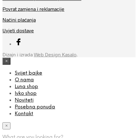
se
mogu
Povrat zamjena i reklamacije
odabrati
Načini plaćanja
na
stranici
Uvjeti dostave
proizvoda
Dizajn i izrada
Web Design Kasalo
.
×
Svijet bajke
O nama
Luna shop
Ivko shop
Noviteti
Posebna ponuda
Kontakt
×
What are you looking for?